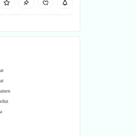
at
at
lainen
ellut
va