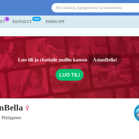
SET
KILPAILUT
PARNI APP
Luo tili ja chattaile mallin kanssa
AsianBella!
LUO TILI
nBella
, Philippines