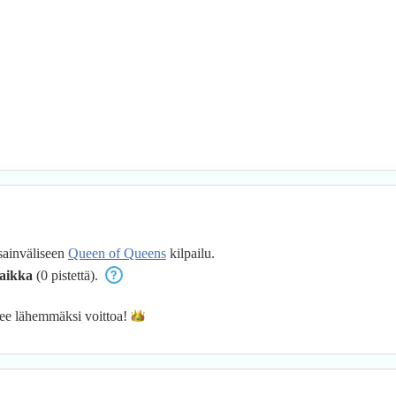
sainväliseen
Queen of Queens
kilpailu.
aikka
(0 pistettä).
ee lähemmäksi
voittoa!