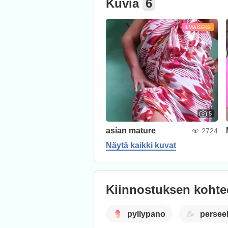
Kuvia
6
ILMAISEKSI
5
asian mature
2724
Näytä kaikki kuvat
Kiinnostuksen kohte
pyllypano
persee