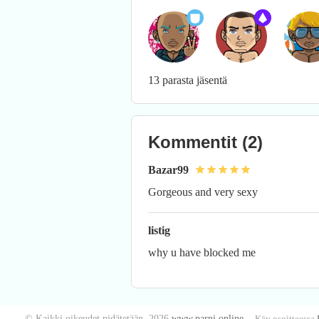
13 parasta jäsentä
Kommentit
(2)
Bazar99
Gorgeous and very sexy
listig
why u have blocked me
© Kaikki oikeudet pidätetään. 2026
www.parni.online
Käy osoitteessa