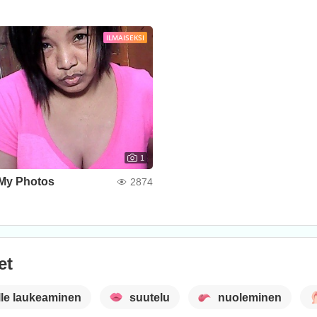
ILMAISEKSI
1
My Photos
2874
et
lle laukeaminen
suutelu
nuoleminen