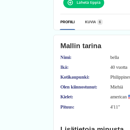
Lähetä tippiä
PROFIILI
KUVIA
6
Mallin tarina
Nimi:
bella
Ikä:
40 vuotta
Kotikaupunki:
Philippine
Olen kiinnostunut:
Miehiä
Kielet:
american
Pituus:
4'11"
Lisätietoja minusta