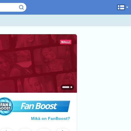
Fan Boost
Mikä on FanBoost?