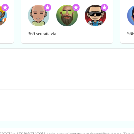
369 seurattavia
566
EPOCH
ja
SEGPAYEU.COM
, jotka ovat valtuutettuja maksunvälittäjiämme. This 