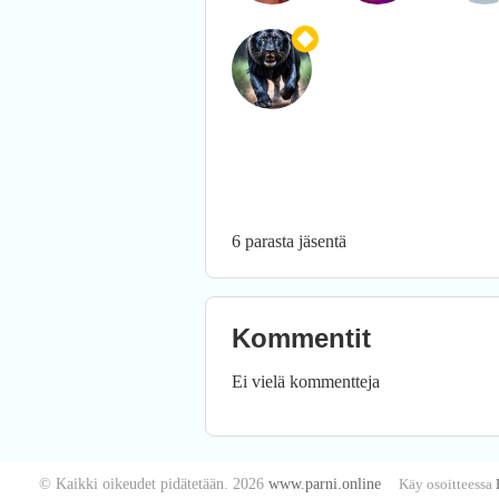
6 parasta jäsentä
Kommentit
Ei vielä kommentteja
© Kaikki oikeudet pidätetään. 2026
www.parni.online
Käy osoitteessa