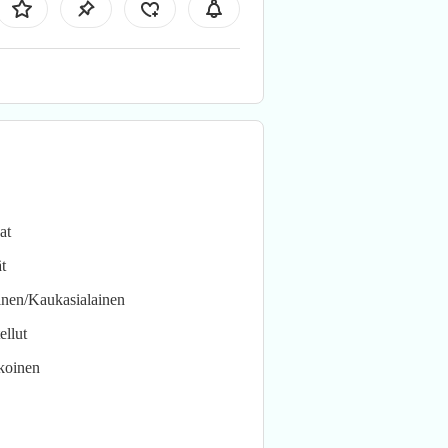
at
t
inen/Kaukasialainen
ellut
koinen