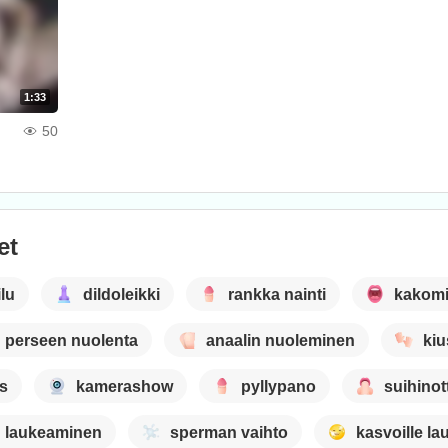
1:33
50
et
ilu
dildoleikki
rankka nainti
kakom
perseen nuolenta
anaalin nuoleminen
kiu
s
kamerashow
pyllypano
suihinot
laukeaminen
sperman vaihto
kasvoille l