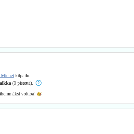
 Miehet
kilpailu.
aikka
(0 pistettä).
lähemmäksi
voittoa!