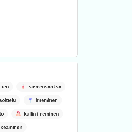
inen
siemensyöksy
soittelu
imeminen
to
kullin imeminen
aukeaminen