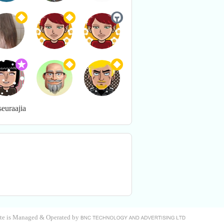
seuraajia
site is Managed & Operated by