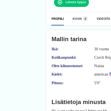
Lähetä tippiä
PROFIILI
KUVIA
4
VIDEOITA
Mallin tarina
Ikä:
30 vuotta
Kotikaupunki:
Czech Rep
Olen kiinnostunut:
Naisia
Kielet:
american
Pituus:
5'9"
Lisätietoja minusta
Hi, want webcam toy? Write me bb