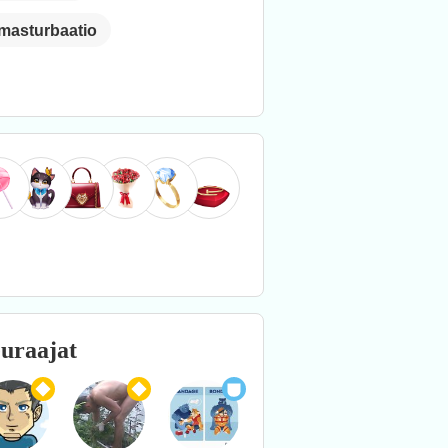
masturbaatio
uraajat