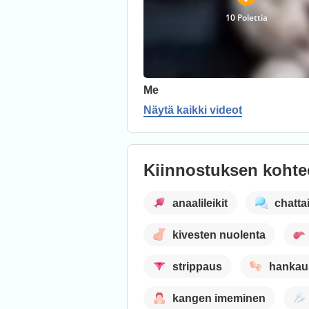
10 Polettia
Me
Näytä kaikki videot
Kiinnostuksen kohte
anaalileikit
chatta
kivesten nuolenta
strippaus
hankau
kangen imeminen