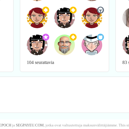
104 seurattavia
83 
EPOCH
ja
SEGPAYEU.COM
, jotka ovat valtuutettuja maksunvälittäjiämme. This 