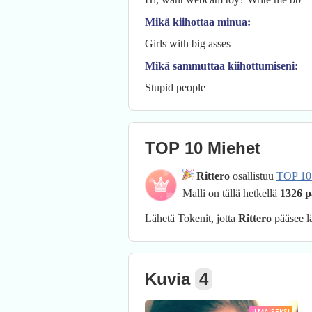
Mikä kiihottaa minua:
Girls with big asses
Mikä sammuttaa kiihottumiseni:
Stupid people
TOP 10 Miehet
Rittero
osallistuu
TOP 10
Malli on tällä hetkellä
1326 p
Lähetä Tokenit, jotta
Rittero
pääsee 
Kuvia
4
ILMAISEKSI