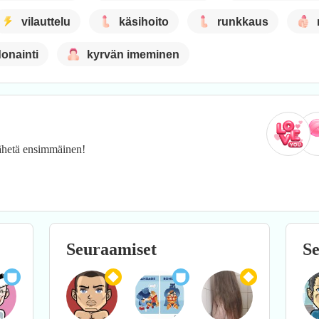
vilauttelu
käsihoito
runkkaus
donainti
kyrvän imeminen
 Lähetä ensimmäinen!
Seuraamiset
Se