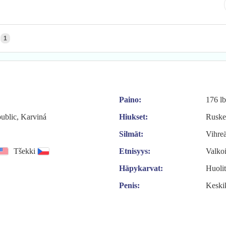
1
Paino:
176 lb
ublic, Karviná
Hiukset:
Ruske
Silmät:
Vihreä
Tšekki
Etnisyys:
Valko
Häpykarvat:
Huolit
Penis:
Keski