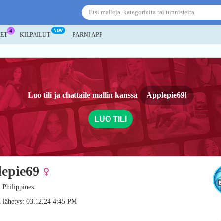
SET
KILPAILUT
PARNI APP
Luo tili ja chattaile mallin kanssa
Applepie69!
LUO TILI
epie69
, Philippines
 lähetys: 03.12.24 4:45 PM