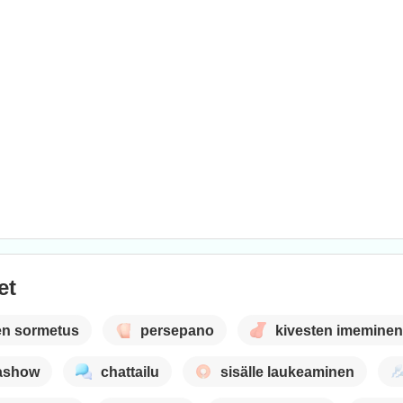
et
en sormetus
persepano
kivesten imeminen
ashow
chattailu
sisälle laukeaminen