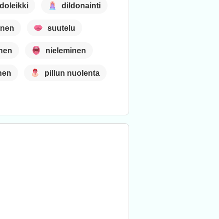
ldoleikki
dildonainti
inen
suutelu
nen
nieleminen
nen
pillun nuolenta