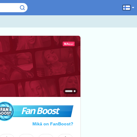
Fan Boost
Mikä on FanBoost?