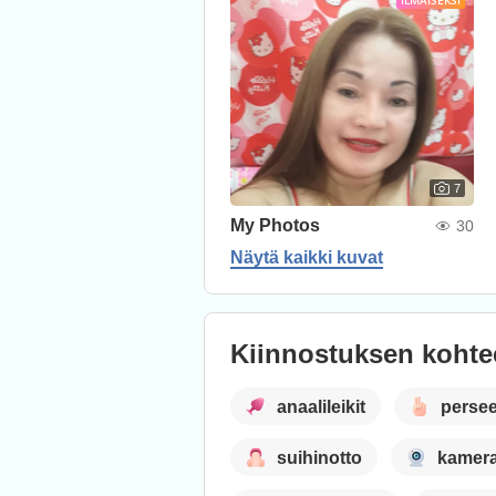
ILMAISEKSI
7
My Photos
30
Näytä kaikki kuvat
Kiinnostuksen kohte
anaalileikit
perse
suihinotto
kamer