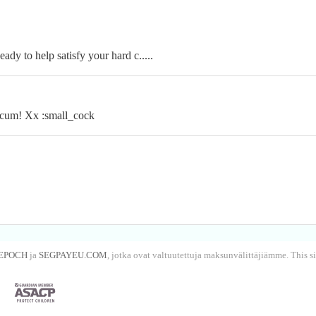
ady to help satisfy your hard c.....
f cum! Xx :small_cock
EPOCH
ja
SEGPAYEU.COM
, jotka ovat valtuutettuja maksunvälittäjiämme. This 