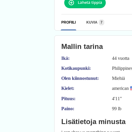
Lähetä tippiä
PROFIILI
KUVIA
7
Mallin tarina
Ikä:
44 vuotta
Kotikaupunki:
Philippines
Olen kiinnostunut:
Miehiä
Kielet:
american
Pituus:
4'11"
Paino:
99 lb
Lisätietoja minusta