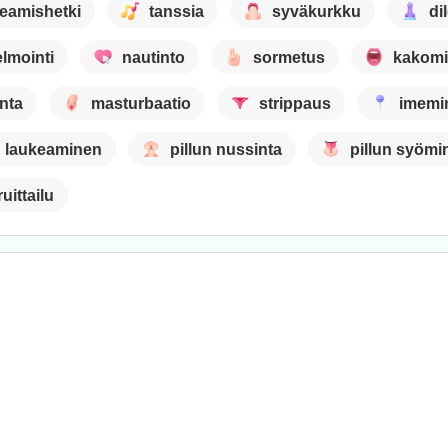
eamishetki
tanssia
syväkurkku
di
lmointi
nautinto
sormetus
kakom
nta
masturbaatio
strippaus
imemi
n laukeaminen
pillun nussinta
pillun syömi
uittailu