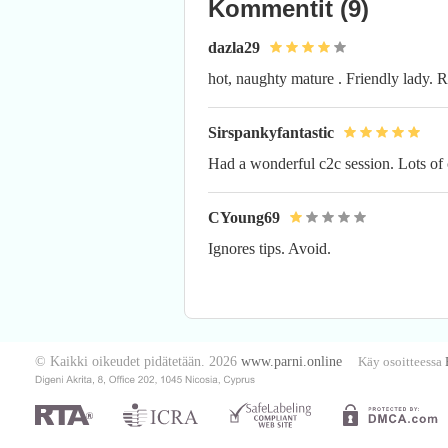
Kommentit
(9)
dazla29
hot, naughty mature . Friendly lady. Re
Sirspankyfantastic
Had a wonderful c2c session. Lots o
CYoung69
Ignores tips. Avoid.
© Kaikki oikeudet pidätetään. 2026
www.parni.online
Käy osoitteessa