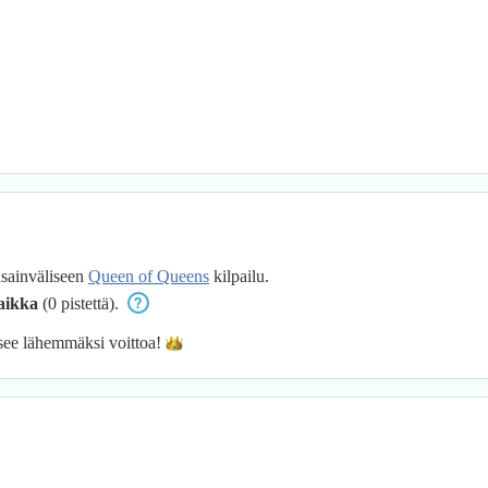
nsainväliseen
Queen of Queens
kilpailu.
aikka
(0 pistettä).
see lähemmäksi
voittoa!