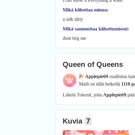
i can show u everything u want
Mikä kiihottaa minua:
u talk dirty
Mikä sammuttaa kiihottumiseni:
dont beg me
Queen of Queens
Applepie69
osallistuu ka
Malli on tällä hetkellä
1110 p
Lähetä Tokenit, jotta
Applepie69
pää
Kuvia
7