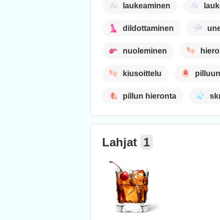
laukeaminen
lauk
dildottaminen
une
nuoleminen
hiero
kiusoittelu
pilluu
pillun hieronta
skr
Lahjat
1