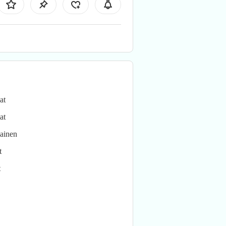
at
at
lainen
t
t