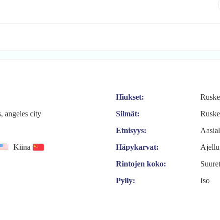
Hiukset:
Ruske
, angeles city
Silmät:
Ruske
Etnisyys:
Aasia
Kiina
Häpykarvat:
Ajellu
Rintojen koko:
Suure
Pylly:
Iso